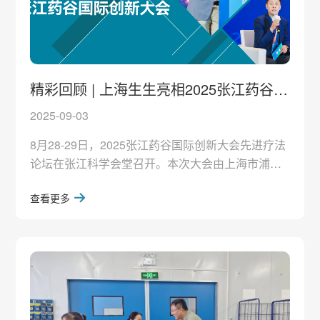
精彩回顾 | 上海生生亮相2025张江药谷国
际创新大会·先进疗法论坛
2025-09-03
8月28-29日，2025张江药谷国际创新大会先进疗法
论坛在张江科学会堂召开。本次大会由上海市浦东
新区人民政府指导、上海张江（集团）有限公司主
查看更多
办，以“源生无界”为年度主题，通过“1+1+10”（1场
全体大会+1场科创生态展+10场平行分论坛+1V1商
务洽谈）形式，聚焦先进疗法技术突破、临床转化
等核心议题，为产业发展搭建权威交流平台。10场
平行分论坛覆盖细胞疗法、核酸药物、生物偶联药
物（XDC）、放