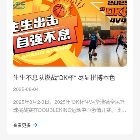
学员管理能力与价值观认同。经过5个月的学习与实
践，所有学员圆满完成
生生不息队燃战“DK杯” 尽显拼搏本色
2025-08-04
2025年8月2-3日，2025年“DK杯”4V4华漕镇全民篮
球挑战赛在DOUBLEKING运动中心激情开赛。此次
赛事吸引24支来自各行各业的球队参赛，采用紧凑
查看更多
赛制：8月2日小组赛，24支球队分为8组，每组3支
队伍展开循环角逐，积分胜者晋级；8月3日则为淘