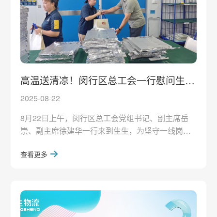
高温送清凉！闵行区总工会一行慰问生生
职工
2025-08-22
8月22日上午，闵行区总工会党组书记、副主席岳
崇、副主席徐建华一行来到生生，为坚守一线岗位
的职工送上关怀与温暖。华漕镇人大副主席、总工
查看更多
会主席何红卫、副主席张彩萍陪同慰问。岳书记一
行走进元廷生产车间，实地了解元廷产品的生产工
艺流程及加工制造环节，直观感受了一线职工的作
业环境，并向高温作业的生生职工们送上防暑降温
慰问品，叮嘱大家在坚守岗位的同时做好自身健康