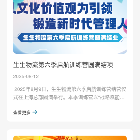
防护。 &
生生物流第六季启航训练营圆满结项
2025-08-12
2025年8月9日，生生物流第六季启航训练营结营仪
式在上海总部圆满举行。本季训练营以“战略赋能、
团队协作、创新驱动”为主线，来自一线操作、运营
查看更多
内勤、项目管理中心等部门共计38位学员参加。聚
焦战略共识、团队管理、领导力、AI赋能、创新改
进及文化价值观实践等六大核心课程，导师们倾囊
相授，通过沙盘演练、案例研讨等形式，全面提升