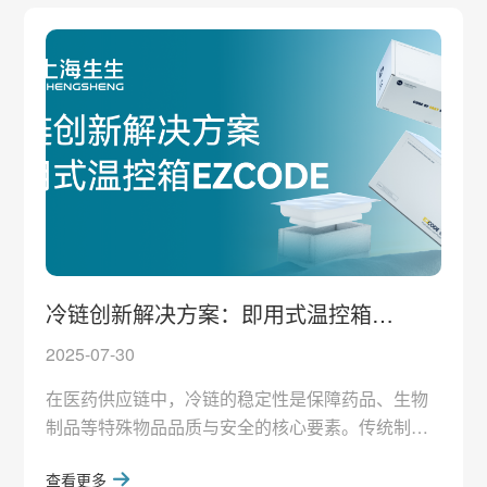
汰赛，一场定输赢。赛程节奏快、对抗性强，每场
10分钟的赛制，要求球员瞬间反应、高效协作。上
海生生积极响应，以“生生出击，自强不息”为口号，
组建“
冷链创新解决方案：即用式温控箱
EZCODE
2025-07-30
在医药供应链中，冷链的稳定性是保障药品、生物
制品等特殊物品品质与安全的核心要素。传统制冷
方案（如相变材料）虽广泛应用，但其低温预处理
查看更多
流程复杂、人力成本高，难以满足日益增长的冷链