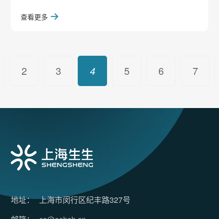
大家身体健康，筑牢高温防护屏障，由上海市华漕
查看更多
镇总工会出资，购置实用清凉礼包，面向上海一线
职工、户外劳动者开展“高温送清凉活动”，生生工会
积极响应，将这份关怀切实传递到每一位奋斗在一
线的生生人。7月16日，华漕镇副镇长吴涛一行走进
元廷科技的生产车间，开展高温慰问活动。元廷科
2
3
4
5
6
7
技总经理孙健、工会主席宋琼琦全程陪同。吴
地
址：
上海市闵行区纪丰路327号