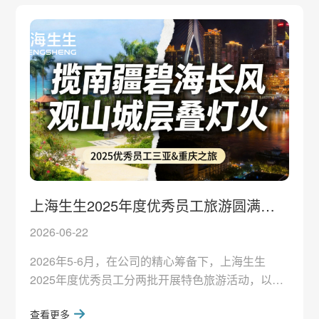
心”资质。 这份资质的含金量，在于它从来不是“终
身制”。闵行区企业技术中心是区级层面对企业研发
创新能力、技术管理体系与产业带动价值的官方权
上海生生2025年度优秀员工旅游圆满收
官
2026-06-22
2026年5-6月，在公司的精心筹备下，上海生生
2025年度优秀员工分两批开展特色旅游活动，以此
奖励全体优秀同仁的坚守与付出。首批优秀员工奔
查看更多
赴三亚，漫步椰梦长廊、打卡天涯海角，探访亚龙