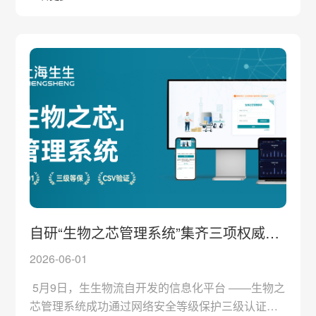
湾雨林、南山与大小洞天，乘船畅游西岛，体验潜
水、游艇等海上项目，沉浸式感受南国滨海风光。
第二批优秀员工前往重庆，游览解放碑、长江索
道、洪崖洞等地标，雨中泛舟乌江画廊，走进蚩尤
九黎城观赏川剧变脸，最后参观三峡博物馆，品
自研“生物之芯管理系统”集齐三项权威合
规认证
2026-06-01
5月9日，生生物流自开发的信息化平台 ——生物之
芯管理系统成功通过网络安全等级保护三级认证。