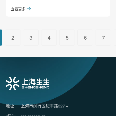
网络安全等级保护三级是国家对重点行业信息系统
查看更多
的高级别安全要求，通过认证标志着生物之芯管理
系统在网络通信、设备计算、应用与数据安全等维
度均达到国家监管标准，可有效抵御网络威胁、防
范数据泄露，保障业务连续稳定运行。基于此，生
物之芯管理系统已集齐三项权威合规认可：
2
3
4
5
6
7
ISO27001、三级等保认证、CSV
地
址：
上海市闵行区纪丰路327号