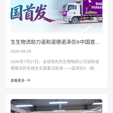
生生物流助力诺和诺德诺泽优®中国首
发！
2026-08-05
2026年7月27日，全球领先的生物制药公司诺和诺
德推出的长效生长激素注射液——诺泽优®（帕西
生长激素）正式全国商业发货。上海生生物流作为
查看更多
本次首发项目的冷链服务商，凭借专业、合规、精
细化的医药物流管控能力，圆满完成这批药品从出
库、干线运输至终端交付的全链路温控保障任务，
顺利护航新药全国首发落地。根据诺和诺德公开信
息，全球处方量第一的国际原研长效生长激素——