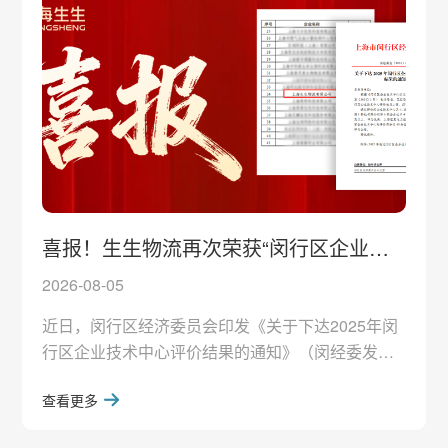
开。该联合研究项目由SGA发起、联盟成员单位北
京高
喜报！生生物流再次荣获“闵行区企业技
术中心”认定
2026-08-05
近日，闵行区经济委员会印发《关于下达2025年闵
行区企业技术中心评价结果的通知》（闵经委发
〔2026〕6号）。经区经委审核评价，生生物流顺
查看更多
利通过2025年闵行区企业技术中心评价（复评），
继续保有2022年12月首次获得的“闵行区企业技术中