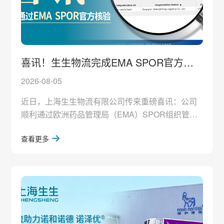
喜讯！生生物流完成EMA SPOR官方核
验，正式挺进欧盟临床供应链合规赛道
2026-08-05
近日，上海生生物流有限公司传来重磅喜讯：公司
顺利通过欧洲药品管理局（EMA）SPOR组织管理
服务（OMS）注册审批，取得官方机构识别码
查看更多
ORG-100057609，企业主体信息正式录入欧盟药监
核心数据库，注册状态成功激活。继去年顺利通过
欧盟QP审计、搭建完成符合欧盟GDP标准的跨境临
床供应链体系后，本次EMA SPOR OMS核验完
成，标志着生生物流正式挺进欧盟临床供应链官方
合规赛道, 公司国际化