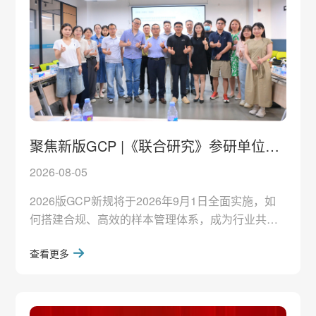
帕西生长激素自2020年8月获美国FDA批
聚焦新版GCP |《联合研究》参研单位招
募会落地生生物流，共探生物样本全链条
2026-08-05
管理新方案
2026版GCP新规将于2026年9月1日全面实施，如
何搭建合规、高效的样本管理体系，成为行业共同
关注的核心课题。7月24日下午，由生物样本全链条
查看更多
管理产业联盟（SampleGuide Alliance，SGA）主
办，生生物流承办的《2026版GCP新规下临床试验
生物样本全链条管理体系构建及新旧模式效能对比
联合研究项目》参研单位招募会在生生物流顺利召